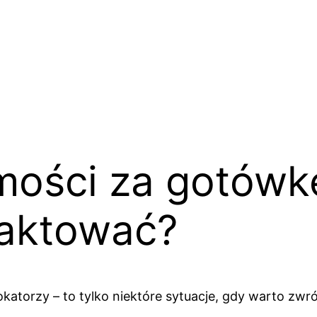
ości za gotówkę
taktować?
katorzy – to tylko niektóre sytuacje, gdy warto zwr