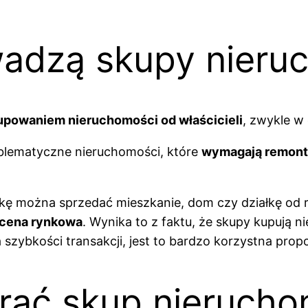
owadzą skupy nieru
upowaniem nieruchomości od właścicieli
, zwykle w 
blematyczne nieruchomości, które
wymagają remontu
ę można sprzedać mieszkanie, dom czy działkę od rę
ż cena rynkowa
. Wynika to z faktu, że skupy kupują n
szybkości transakcji, jest to bardzo korzystna prop
rać skup nierucho