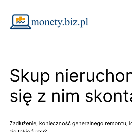
Przejdź
do
treści
Skup nieruchom
się z nim skon
Zadłużenie, konieczność generalnego remontu, lo
się takie firmy?